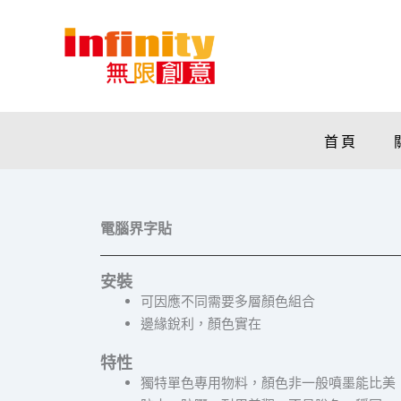
跳
至
主
要
內
容
首頁
電腦界字貼
安裝
可因應不同需要多層顏色組合
邊緣銳利，顏色實在
特性
獨特單色專用物料，顏色非一般噴墨能比美