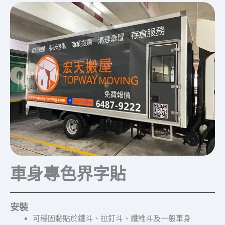
車身專色界字貼
安裝
可穩固黏貼於鐵斗、拉釘斗、纖維斗及一般車身