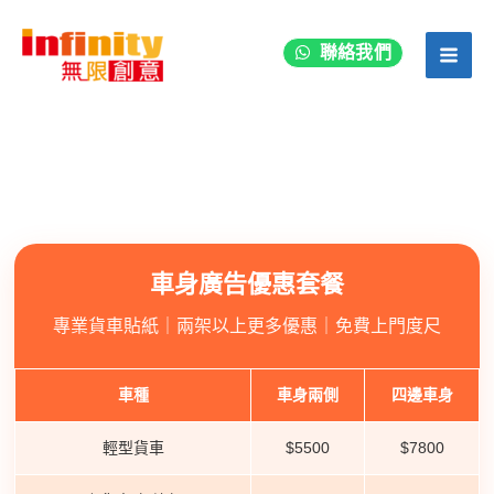
跳
至
聯絡我們
主
要
內
容
車身廣告優惠套餐
專業貨車貼紙｜兩架以上更多優惠｜免費上門度尺
車種
車身兩側
四邊車身
輕型貨車
$5500
$7800