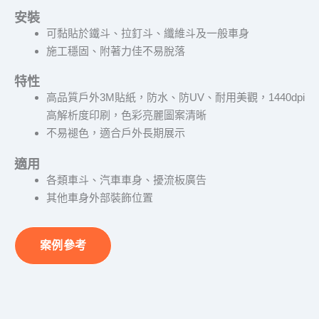
安裝
可黏貼於鐵斗、拉釘斗、纖維斗及一般車身
施工穩固、附著力佳不易脫落
特性
高品質戶外3M貼紙，防水、防UV、耐用美觀，1440dpi
高解析度印刷，色彩亮麗圖案清晰
不易褪色，適合戶外長期展示
適用
各類車斗、汽車車身、擾流板廣告
其他車身外部裝飾位置
案例參考