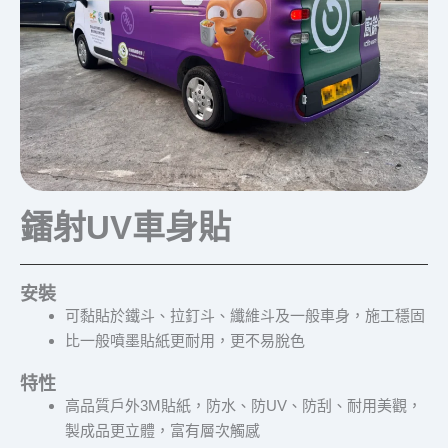
鐳射UV車身貼
安裝
可黏貼於鐵斗、拉釘斗、纖維斗及一般車身，施工穩固
比一般噴墨貼紙更耐用，更不易脫色
特性
高品質戶外3M貼紙，防水、防UV、防刮、耐用美觀，
製成品更立體，富有層次觸感