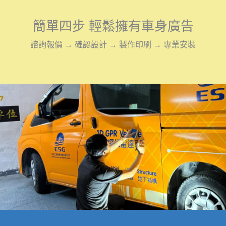
簡單四步 輕鬆擁有車身廣告
諮詢報價 → 確認設計
→ 製作印刷 → 專業安裝